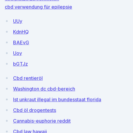
cbd verwendung für epilepsie
UUy
KdnHQ
BAEvG
Uoy
bGTJz
Cbd rentieröl
Washington dc cbd-bereich
Ist unkraut illegal im bundesstaat florida
Cbd öl drogentests
Cannabis-euphorie reddit
Cbd law hawaii