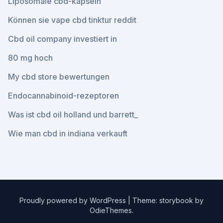
Liposomale cbd-kapseln
Können sie vape cbd tinktur reddit
Cbd oil company investiert in
80 mg hoch
My cbd store bewertungen
Endocannabinoid-rezeptoren
Was ist cbd oil holland und barrett_
Wie man cbd in indiana verkauft
Proudly powered by WordPress
|
Theme: storybook by
OdieThemes
.