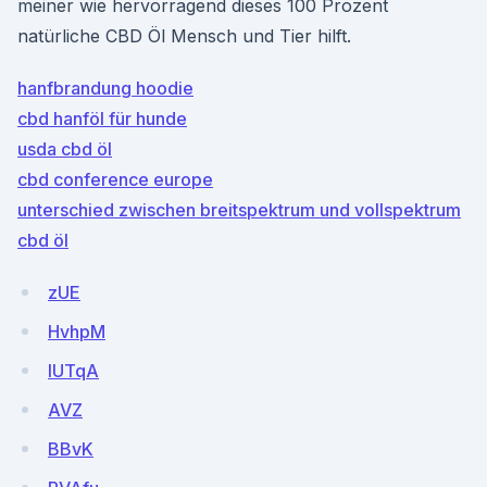
meiner wie hervorragend dieses 100 Prozent
natürliche CBD Öl Mensch und Tier hilft.
hanfbrandung hoodie
cbd hanföl für hunde
usda cbd öl
cbd conference europe
unterschied zwischen breitspektrum und vollspektrum
cbd öl
zUE
HvhpM
IUTqA
AVZ
BBvK