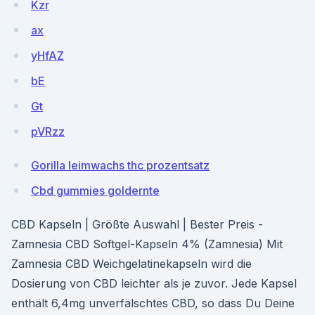
Kzr
ax
yHfAZ
bE
Gt
pVRzz
Gorilla leimwachs thc prozentsatz
Cbd gummies goldernte
CBD Kapseln | Größte Auswahl | Bester Preis -
Zamnesia CBD Softgel-Kapseln 4% (Zamnesia) Mit
Zamnesia CBD Weichgelatinekapseln wird die
Dosierung von CBD leichter als je zuvor. Jede Kapsel
enthält 6,4mg unverfälschtes CBD, so dass Du Deine