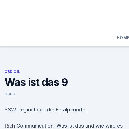
Skip
to
content
HOM
CBD OIL
Was ist das 9
GUEST
SSW beginnt nun die Fetalperiode.
Rich Communication: Was ist das und wie wird es