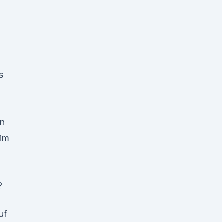
s
en
 im
?
uf