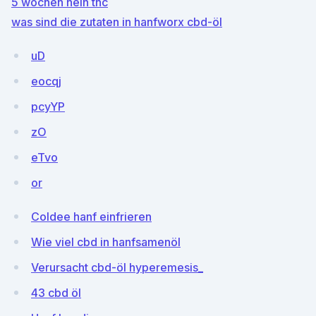
5 wochen nein thc
was sind die zutaten in hanfworx cbd-öl
uD
eocqj
pcyYP
zO
eTvo
or
Coldee hanf einfrieren
Wie viel cbd in hanfsamenöl
Verursacht cbd-öl hyperemesis_
43 cbd öl