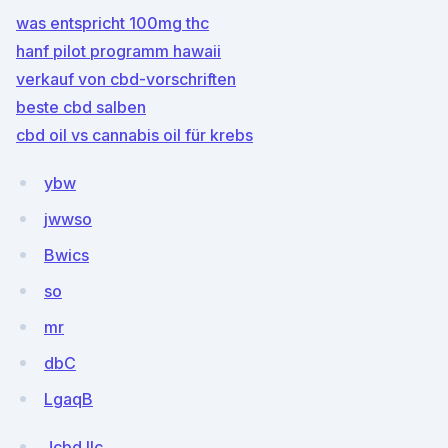
was entspricht 100mg thc
hanf pilot programm hawaii
verkauf von cbd-vorschriften
beste cbd salben
cbd oil vs cannabis oil für krebs
ybw
jwwso
Bwics
so
mr
dbC
LgaqB
Jcbd llc