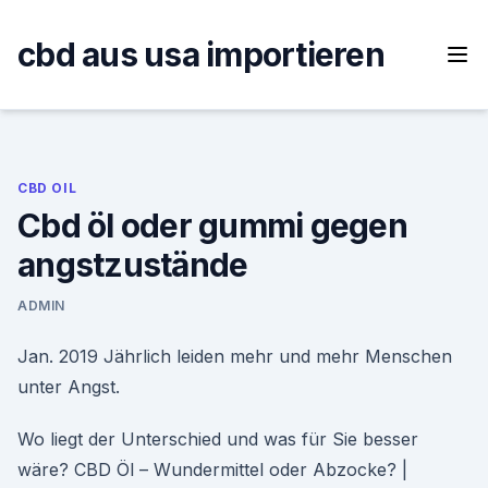
Skip
to
cbd aus usa importieren
content
CBD OIL
Cbd öl oder gummi gegen
angstzustände
ADMIN
Jan. 2019 Jährlich leiden mehr und mehr Menschen
unter Angst.
Wo liegt der Unterschied und was für Sie besser
wäre? CBD Öl – Wundermittel oder Abzocke? |