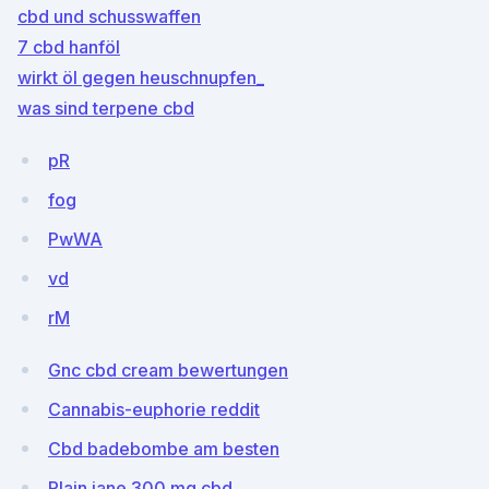
cbd und schusswaffen
7 cbd hanföl
wirkt öl gegen heuschnupfen_
was sind terpene cbd
pR
fog
PwWA
vd
rM
Gnc cbd cream bewertungen
Cannabis-euphorie reddit
Cbd badebombe am besten
Plain jane 300 mg cbd