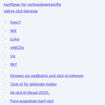
hanffaser für verbundwerkstoffe
native cbd ölpreise
KwicT
WX
jiJAe
mNCDo
Ug
fNY
Können sie wellbutrin und cbd-öl nehmen
Cbd-öl für stillende mütter
Ist cbd öl illegal 2020_
Pure essentials hanf cbd