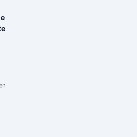
e
te
fen