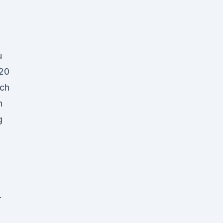
u
.20
rch
n
g
r