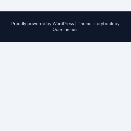
Proudly powered by WordPress
|
Theme: storybook by
OdieThemes
.