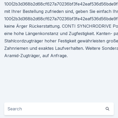
100{2b3d368b2d68cf627a70236bf3fe42eaf536d56bde9
mit Ihrer Bestellung zufrieden sind, geben Sie einfach I
100{2b3d368b2d68cf627a70236bf3fe42eaf536d56bde9
keine Ärger Rückerstattung. CONTI SYNCHRODRIVE Po
eine hohe Längenkonstanz und Zugfestigkeit. Kanten- pa
Stahlcordzugträger hoher Festigkeit gewährleisten große
Zahnriemen und exaktes Laufverhalten. Weitere Sondera
Aramid-Zugträger, auf Anfrage.