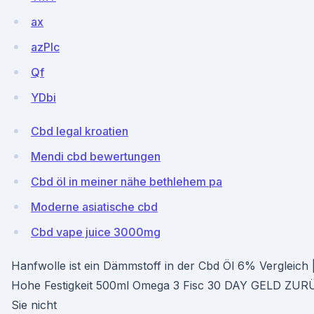
ax
azPIc
Qf
YDbi
Cbd legal kroatien
Mendi cbd bewertungen
Cbd öl in meiner nähe bethlehem pa
Moderne asiatische cbd
Cbd vape juice 3000mg
Hanfwolle ist ein Dämmstoff in der Cbd Öl 6% Vergleich |
Hohe Festigkeit 500ml Omega 3 Fisc 30 DAY GELD Z
Sie nicht